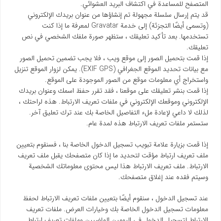
المتصفح للمساعدة في اكتشاف البريد العشوائي.
قد يتم إرسال سلسلة مجهولة تم إنشاؤها من عنوان بريدك الإلكتروني
(وتسمى أيضًا التجزئة) إلى خدمة Gravatar لمعرفة ما إذا كنت
تستخدمها. بعد تأكيد تعليقك ، ستظهر صورة ملفك الشخصي في نص
تعليقك.
إذا قمت بتحميل الصور إلى موقع ويب ، فلا يجب تضمين تحميل الصور
مع بيانات تحديد الموقع الجغرافي (EXIF GPS). يمكن لزوار الموقع تنزيل
واستخراج أي معلومات موقع من الصور الموجودة على الموقع.
إذا قمت بنشر تعليقك على موقعنا ، فقد تقرر حفظ اسمك وعنوان بريدك
الإلكتروني وموقعك الإلكتروني في ملفات تعريف الارتباط. هذه لراحتك ،
لذلك لا داعي لإعادة ملء التفاصيل الخاصة بك عند ترك تعليق آخر.
ستستمر ملفات تعريف الارتباط هذه لمدة عام.
إذا قمت بزيارة علامة تبويب تسجيل الدخول الخاصة بنا ، فسنقوم بتعيين
ملف تعريف ارتباط مؤقت لتحديد ما إذا كان متصفحك يقبل ملف تعريف
الارتباط. ملف تعريف الارتباط هذا ليس محتوى معلوماتك الشخصية
وسيتم فقده عند إغلاق متصفحك.
عند تسجيل الدخول ، سنقوم أيضًا بتعيين ملفات تعريف الارتباط لحفظ
معلومات تسجيل الدخول الخاصة بك وخيارات العرض. ملفات تعريف
الارتباط لتسجيل الدخول في اليومين الماضيين وملفات تعريف ارتباط