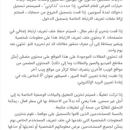
خيارات العرض للعام الماضي. إذا حددت "تذكرني" ، فسيستمر تسجيل
دخولك لمدة أسبوعين. إذا قمت بتسجيل الخروج من حسابك ، فستتم
إزالة ملفات تعريف الارتباط الخاصة بتسجيل الدخول.
إذا قمت بتحرير أو نشر مقال ، فسيتم حفظ ملف تعريف ارتباط إضافي في
متصفحك. لا يحتوي ملف تعريف الارتباط هذا على معلومات شخصية
ويشير ببساطة إلى أن معرف منشور مقالتك قد تم تحريره للتو. تنتهي بعد
يوم واحد.
قد تحتوي المقالات الموجودة على هذا الموقع على محتوى مضمّن (مثل
مقاطع الفيديو والصور والمقالات وما إلى ذلك). المحتوى المضمن من
مواقع الويب الأخرى يتصرف تمامًا كزائر من موقع ويب آخر.
إذا طلبت إعادة تعيين كلمة المرور ، فسيظهر عنوان IP الخاص بك في
إعادة تعيين البريد الإلكتروني.
إذا تركت تعليقًا ، فسيتم تخزين التعليق والبيانات الوصفية الخاصة به إلى
أجل غير مسمى. هذا يعني أنه بدلاً من الاحتفاظ بها في سطر فعال ، يمكننا
التحقق تلقائيًا من صحة أي تعليقات متابعة.
بالنسبة للمستخدمين الذين قاموا بالتسجيل على موقعنا ، نقوم بتخزين
المعلومات الشخصية التي نقدمها في ملف تعريف المستخدم الخاص بهم.
يمكن لجميع المستخدمين عرض معلوماتهم الشخصية أو تعديلها أو حذفها