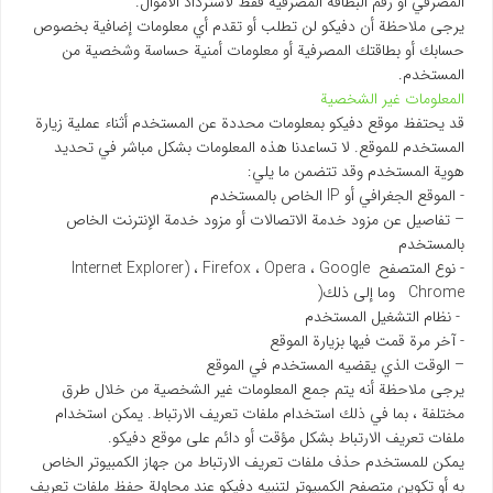
المصرفي أو رقم البطاقة المصرفية فقط لاسترداد الأموال.
يرجى ملاحظة أن دفیکو لن تطلب أو تقدم أي معلومات إضافية بخصوص
حسابك أو بطاقتك المصرفية أو معلومات أمنية حساسة وشخصية من
المستخدم.
المعلومات غير الشخصية
قد يحتفظ موقع دفیکو بمعلومات محددة عن المستخدم أثناء عملية زيارة
المستخدم للموقع. لا تساعدنا هذه المعلومات بشكل مباشر في تحديد
هوية المستخدم وقد تتضمن ما يلي:
- الموقع الجغرافي أو IP الخاص بالمستخدم
– تفاصيل عن مزود خدمة الاتصالات أو مزود خدمة الإنترنت الخاص
بالمستخدم
- نوع المتصفح Internet Explorer) ، Firefox ، Opera ، Google
Chrome وما إلى ذلك(
- نظام التشغيل المستخدم
- آخر مرة قمت فيها بزيارة الموقع
– الوقت الذي يقضيه المستخدم في الموقع
يرجى ملاحظة أنه يتم جمع المعلومات غير الشخصية من خلال طرق
مختلفة ، بما في ذلك استخدام ملفات تعريف الارتباط. يمكن استخدام
ملفات تعريف الارتباط بشكل مؤقت أو دائم على موقع دفیکو.
يمكن للمستخدم حذف ملفات تعريف الارتباط من جهاز الكمبيوتر الخاص
به أو تكوين متصفح الكمبيوتر لتنبيه دفیکو عند محاولة حفظ ملفات تعريف