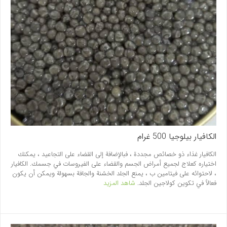
الکافیار بیلوجیا 500 غرام
الكافيار غذاء ذو خصائص مجددة ، فبالإضافة إلى القضاء على التجاعيد ، يمكنك
اختياره كعلاج لجميع أمراض الجسم والقضاء على الفيروسات في جسمك. الكافيار
، لاحتوائه على فيتامين ب ، يمنع الجلد الخشنة والجافة بسهولة ويمكن أن يكون
فعالاً في تكوين كولاجين الجلد.
شاهد المزيد