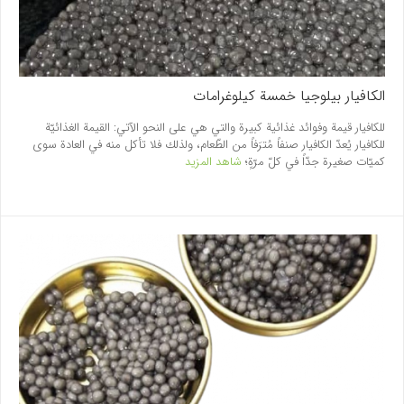
الکافيار بيلوجيا خمسة كيلوغرامات
للكافيار قيمة وفوائد غذائية كبيرة والتي هي على النحو الآتي: القيمة الغذائيّة
للكافيار يُعدّ الكافيار صنفاً مُترَفاً من الطّعام، ولذلك فلا تأكل منه في العادة سوى
كميّات صغيرة جدّاً في كلّ مرّةٍ؛
شاهد المزيد