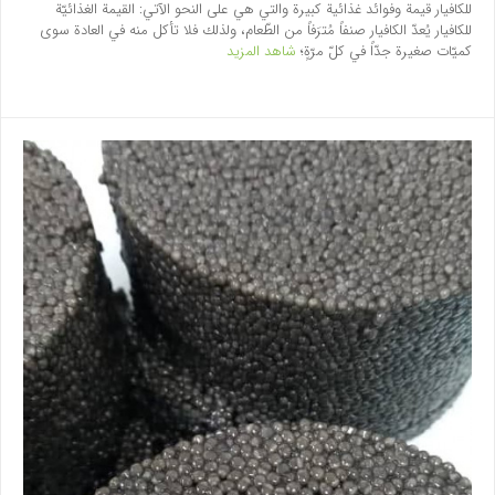
للكافيار قيمة وفوائد غذائية كبيرة والتي هي على النحو الآتي: القيمة الغذائيّة
للكافيار يُعدّ الكافيار صنفاً مُترَفاً من الطّعام، ولذلك فلا تأكل منه في العادة سوى
كميّات صغيرة جدّاً في كلّ مرّةٍ؛
شاهد المزيد